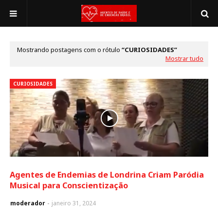
Mostrando postagens com o rótulo
CURIOSIDADES
Mostrar tudo
CURIOSIDADES
Agentes de Endemias de Londrina Criam Paródia
Musical para Conscientização
moderador
janeiro 31, 2024