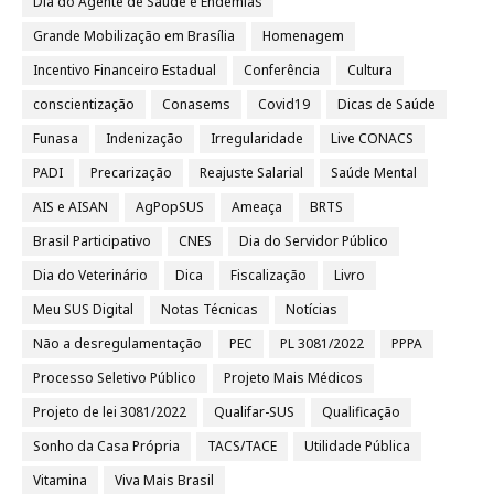
Dia do Agente de Saúde e Endemias
Grande Mobilização em Brasília
Homenagem
Incentivo Financeiro Estadual
Conferência
Cultura
conscientização
Conasems
Covid19
Dicas de Saúde
Funasa
Indenização
Irregularidade
Live CONACS
PADI
Precarização
Reajuste Salarial
Saúde Mental
AIS e AISAN
AgPopSUS
Ameaça
BRTS
Brasil Participativo
CNES
Dia do Servidor Público
Dia do Veterinário
Dica
Fiscalização
Livro
Meu SUS Digital
Notas Técnicas
Notícias
Não a desregulamentação
PEC
PL 3081/2022
PPPA
Processo Seletivo Público
Projeto Mais Médicos
Projeto de lei 3081/2022
Qualifar-SUS
Qualificação
Sonho da Casa Própria
TACS/TACE
Utilidade Pública
Vitamina
Viva Mais Brasil