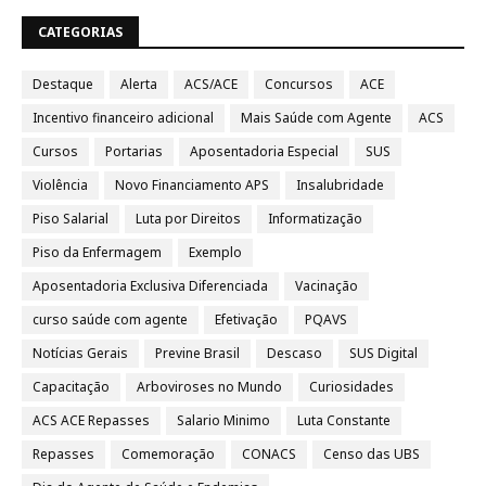
CATEGORIAS
Destaque
Alerta
ACS/ACE
Concursos
ACE
Incentivo financeiro adicional
Mais Saúde com Agente
ACS
Cursos
Portarias
Aposentadoria Especial
SUS
Violência
Novo Financiamento APS
Insalubridade
Piso Salarial
Luta por Direitos
Informatização
Piso da Enfermagem
Exemplo
Aposentadoria Exclusiva Diferenciada
Vacinação
curso saúde com agente
Efetivação
PQAVS
Notícias Gerais
Previne Brasil
Descaso
SUS Digital
Capacitação
Arboviroses no Mundo
Curiosidades
ACS ACE Repasses
Salario Minimo
Luta Constante
Repasses
Comemoração
CONACS
Censo das UBS